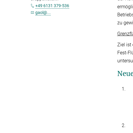
+49 6131 379-536
ermögli
gaol@...
Betrieb
zu gew
Grenzf
Ziel is
Fest-Fl
untersu
Neue
1.
2.