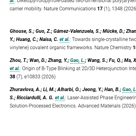
al.
:
Diketopyrrolopyrrole-based two-dimensional poly(arylen
carrier mobility. Nature Communications
17
(1), 1348 (2026
Ghouse, S.; Guo, Z.; Gámez-Valenzuela, S.; Mücke, D.; Zhan
Y.; Huang, C.; Naisa, C.
et al.
:
Towards single-crystalline tw
vinylene) covalent organic frameworks. Nature Chemistry
1
Zhou, T.; Wan, D.; Zhang, Y.;
Gao, L.
; Wang, S.; Fu, Q.; Ma, X
et al.
:
Origin of B‐Type Blinking at 2D/3D Heterojunction In
38
(7), e10833 (2026)
Zhuravlova, A.; Li, M.; Alharbi, O.; Jeong, Y.; Han, B.;
Gao, L
S.; Ricciardulli, A. G.
et al.
:
Laser‐Assisted Phase Engineerin
Solution‐Processed Electronics. Advanced Materials (2026)