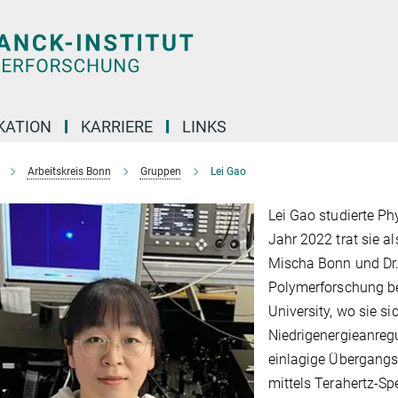
KATION
KARRIERE
LINKS
Arbeitskreis Bonn
Gruppen
Lei Gao
Lei Gao studierte Ph
Jahr 2022 trat sie a
Mischa Bonn und Dr.
Polymerforschung be
University, wo sie s
Niedrigenergieanregu
einlagige Übergangs
mittels Terahertz-Sp