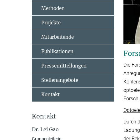
Methoden
Projekte
Mitarbeitende
Publikationen
Fors
Die For
Pressemitteilungen
Anregun
Stellenangebote
Kohlen
optoele
Kontakt
Forsch
Optoele
Kontakt
Durch d
Dr. Lei Gao
Ladungs
der Rek
Gruppenleiterin