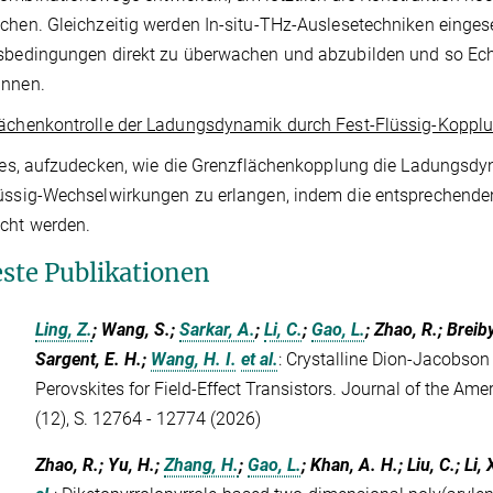
chen. Gleichzeitig werden In-situ-THz-Auslesetechniken einges
sbedingungen direkt zu überwachen und abzubilden und so Ec
innen.
lächenkontrolle der Ladungsdynamik durch Fest-Flüssig-Koppl
t es, aufzudecken, wie die Grenzflächenkopplung die Ladungsdyn
üssig-Wechselwirkungen zu erlangen, indem die entsprechenden
cht werden.
ste Publikationen
Ling, Z.
; Wang, S.;
Sarkar, A.
;
Li, C.
;
Gao, L.
; Zhao, R.; Breiby
Sargent, E. H.;
Wang, H. I.
et al.
:
Crystalline Dion-Jacobson
Perovskites for Field-Effect Transistors. Journal of the Am
(12), S. 12764 - 12774 (2026)
Zhao, R.; Yu, H.;
Zhang, H.
;
Gao, L.
; Khan, A. H.; Liu, C.; Li, 