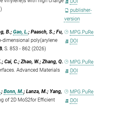
e vinylene)s with high charge
DOI
)
publisher-
version
g, B.;
Gao, L.
; Paasch, S.; Fu,
MPG.PuRe
o-dimensional poly(arylene
DOI
8
, S. 853 - 862 (2026)
.; Cai, C.; Zhao, W.; Zhang, Q.
MPG.PuRe
terfaces. Advanced Materials
DOI
.
;
Bonn, M.
; Lanza, M.; Yang,
MPG.PuRe
g of 2D MoS2for Efficient
DOI