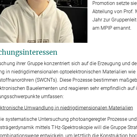
Promotion setzte sie
Abteilung von Prof.
Jahr zur Gruppenleit
am MPIP ernannt.
chungsinteressen
schung ihrer Gruppe konzentriert sich auf die Erzeugung und d
g in niedrigdimensionalen optoelektronischen Materialien w
stoffnanoröhren (SWCNTs). Diese Prozesse bestimmen maßgebli
ktronischen Bauelementen und reagieren sehr empfindlich auf 
ungsschwerpunkte umfassen:
ktronische Umwandlung in niedrigdimensionalen Materialien
ie systematische Untersuchung photoangeregter Prozesse und
trägerdynamik mittels THz-Spektroskopie will die Gruppe Stra
ombinationswege entwickeln, um letztlich die Konstruktion hoc