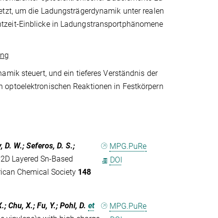
etzt, um die Ladungsträgerdynamik unter realen
htzeit-Einblicke in Ladungstransportphänomene
ung
amik steuert, und ein tieferes Verständnis der
 optoelektronischen Reaktionen in Festkörpern
, D. W.; Seferos, D. S.;
MPG.PuRe
 2D Layered Sn-Based
DOI
erican Chemical Society
148
X.; Chu, X.; Fu, Y.; Pohl, D.
et
MPG.PuRe