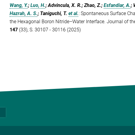
Wang, Y.
;
Luo, H.
; Advincula, X. R.; Zhao, Z.;
Esfandiar, A.
; 
Hazrah, A. S.
; Taniguchi, T.
et al.
:
Spontaneous Surface Cha
the Hexagonal Boron Nitride–Water Interface. Journal of t
147
(33), S. 30107 - 30116 (2025)