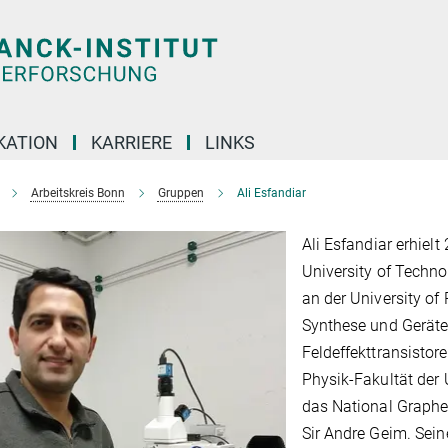
KATION
KARRIERE
LINKS
Arbeitskreis Bonn
Gruppen
Ali Esfandiar
Ali Esfandiar erhiel
University of Techno
an der University of
Synthese und Geräte
Feldeffekttransistor
Physik-Fakultät der
das National Graphen
Sir Andre Geim. Sein