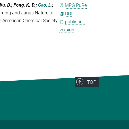
Wu, D.; Fong, K. D.;
Gao, L.
;
MPG.PuRe
rging and Janus Nature of
DOI
he American Chemical Society
publisher-
version
TOP