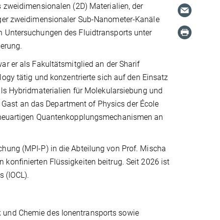
 zweidimensionalen (2D) Materialien, der
iger zweidimensionaler Sub-Nanometer-Kanäle
 Untersuchungen des Fluidtransports unter
ierung.
r er als Fakultätsmitglied an der Sharif
logy tätig und konzentrierte sich auf den Einsatz
als Hybridmaterialien für Molekularsiebung und
Gast an das Department of Physics der École
 an neuartigen Quantenkopplungsmechanismen an
chung (MPI-P) in die Abteilung von Prof. Mischa
konfinierten Flüssigkeiten beitrug. Seit 2026 ist
s (IOCL).
k und Chemie des Ionentransports sowie