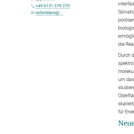
interfa
+49 6131 379-270
Solvat
esfandiara@...
poröse
biolog
ermögli
die Rea
Durch d
spektro
molekul
um das 
studier
Oberflä
skalier
für Ene
Neue