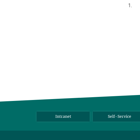
1.
Intranet
Self-Service