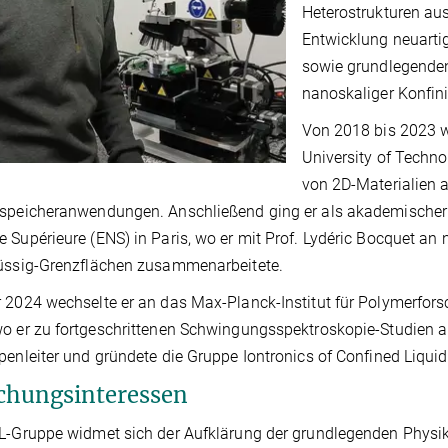
Heterostrukturen aus
Entwicklung neuart
sowie grundlegenden
nanoskaliger Konfin
Von 2018 bis 2023 wa
University of Techno
von 2D-Materialien 
speicheranwendungen. Anschließend ging er als akademischer 
 Supérieure (ENS) in Paris, wo er mit Prof. Lydéric Bocquet
lüssig-Grenzflächen zusammenarbeitete.
 2024 wechselte er an das Max-Planck-Institut für Polymerfors
o er zu fortgeschrittenen Schwingungsspektroskopie-Studien an 
penleiter und gründete die Gruppe Iontronics of Confined Liquid
chungsinteressen
L-Gruppe widmet sich der Aufklärung der grundlegenden Physi