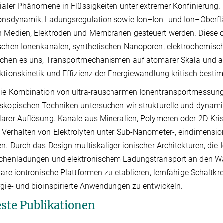
sialer Phänomene in Flüssigkeiten unter extremer Konfinierung
ionsdynamik, Ladungsregulation sowie Ion–Ion- und Ion–Oberf
n Medien, Elektroden und Membranen gesteuert werden. Diese 
ischen Ionenkanälen, synthetischen Nanoporen, elektrochemis
chen es uns, Transportmechanismen auf atomarer Skala und a
ktionskinetik und Effizienz der Energiewandlung kritisch besti
ie Kombination von ultra-rauscharmen Ionentransportmessunge
skopischen Techniken untersuchen wir strukturelle und dynami
arer Auflösung. Kanäle aus Mineralien, Polymeren oder 2D-Kri
Verhalten von Elektrolyten unter Sub-Nanometer-, eindimensio
en. Durch das Design multiskaliger ionischer Architekturen, di
chenladungen und elektronischem Ladungstransport an den Wän
bare iontronische Plattformen zu etablieren, lernfähige Schaltkr
rgie- und bioinspirierte Anwendungen zu entwickeln.
ste Publikationen