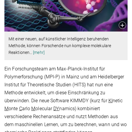
Mit einer neuen, auf künstlicher Intelligenz beruhenden
Methode, können Forschende nun komplexe molekulare
Reaktionen
…
[mehr]
Ein Forschungsteam am Max-Planck-Institut für
Polymerforschung (MPI-P) in Mainz und am Heidelberger
Institut für Theoretische Studien (HITS) hat nun eine
Methode entwickelt, um diese Einschränkung zu
überwinden. Die neue Software KIMMDY (kurz für
KI
netic
M
onte
C
arlo
M
olecular
DY
namics) kombiniert
verschiedene Rechenansätze und nutzt Methoden aus
dem maschinellen Lernen, um zu berechnen, wann und wo