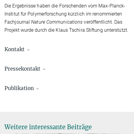
Die Ergebnisse haben die Forschenden vom Max-Planck-
Institut für Polymerforschung kürzlich im renommierten
Fachjournal
Nature Communications
veröffentlicht. Das
Projekt wurde durch die Klaus Tschira Stiftung unterstützt.
Kontakt
Prof. Frauke Gräter
Pressekontakt
Direktorin
graeter@...
Dr. Christian Schneider
Publikation
Leitung Kommunikation
+49 6131 379-132
Hartmann, E.; Buhr, J.; Riedmiller, K.; Ulanov, E.; Schüpp, B.;
c.schneider@...
Kiesewetter, D.; Sucerquia, D.; Aponte-Santamaría, C.; Gräter, F.
KIMMDY: a biomolecular reaction emulator
Nat Commun
17
, 3500 (2026)
Weitere interessante Beiträge
Source
DOI