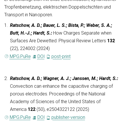
Tropfenbenetzung, elektrischen Doppelschichten und
Transport in Nanoporen.
1.
Ratschow, A. D.; Bauer, L. S.; Bista, P.; Weber, S. A.;
Butt, H.-J.; Hardt, S.
:
How Charges Separate when
Surfaces Are Dewetted. Physical Review Letters
132
(22), 224002 (2024)
MPG.PuRe
DOI
post-print
2.
Ratschow, A. D.; Wagner, A. J.; Janssen, M.; Hardt, S.
:
Convection can enhance the capacitive charging of
porous electrodes. Proceedings of the National
Academy of Sciences of the United States of
America
122
(50), e2504322122 (2025)
MPG.PuRe
DOI
publisher-version