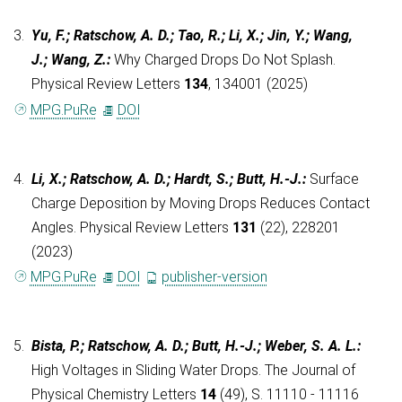
3.
Yu, F.; Ratschow, A. D.; Tao, R.; Li, X.; Jin, Y.; Wang,
J.; Wang, Z.
:
Why Charged Drops Do Not Splash.
Physical Review Letters
134
, 134001 (2025)
MPG.PuRe
DOI
4.
Li, X.; Ratschow, A. D.; Hardt, S.; Butt, H.-J.
:
Surface
Charge Deposition by Moving Drops Reduces Contact
Angles. Physical Review Letters
131
(22), 228201
(2023)
MPG.PuRe
DOI
publisher-version
5.
Bista, P.; Ratschow, A. D.; Butt, H.-J.; Weber, S. A. L.
:
High Voltages in Sliding Water Drops. The Journal of
Physical Chemistry Letters
14
(49), S. 11110 - 11116