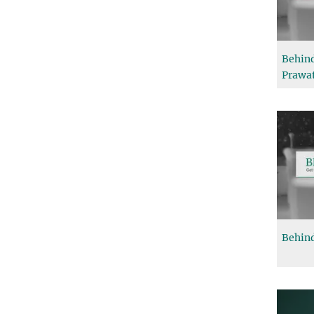
Behind
Prawat
Behind