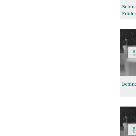
Behind
Fröde
Behind