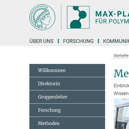
Hauptinhalt
ÜBER UNS
FORSCHUNG
KOMMUNI
Startseite
Willkommen
Me
Direktorin
Einblic
Wissens
Gruppenleiter
Forschung
Methoden