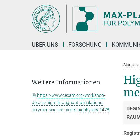
Hauptinhalt
ÜBER UNS
FORSCHUNG
KOMMUNI
Startseite
Hi
Weitere Informationen
me
https://www.cecam.org/workshop-
details/high-throughput-simulations-
BEGI
polymer-science-meets-biophysics-1478
RAU
Registr