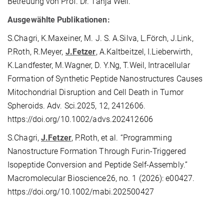
Betreuung von Prof. Dr. Tanja Weil.
Ausgewählte Publikationen:
S.Chagri, K.Maxeiner, M. J. S. A.Silva, L.Förch, J.Link,
P.Roth, R.Meyer,
J.Fetzer
, A.Kaltbeitzel, I.Lieberwirth,
K.Landfester, M.Wagner, D. Y.Ng, T.Weil, Intracellular
Formation of Synthetic Peptide Nanostructures Causes
Mitochondrial Disruption and Cell Death in Tumor
Spheroids. Adv. Sci.2025, 12, 2412606.
https://doi.org/10.1002/advs.202412606
S.Chagri,
J.Fetzer
, P.Roth, et al. “Programming
Nanostructure Formation Through Furin-Triggered
Isopeptide Conversion and Peptide Self-Assembly.”
Macromolecular Bioscience26, no. 1 (2026): e00427.
https://doi.org/10.1002/mabi.202500427