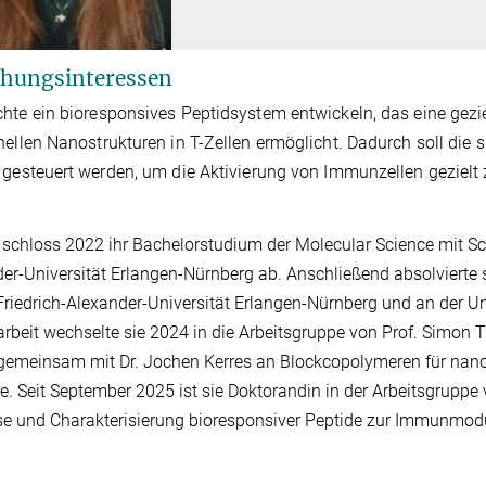
hungsinteressen
hte ein bioresponsives Peptidsystem entwickeln, das eine geziel
nellen Nanostrukturen in T-Zellen ermöglicht. Dadurch soll die 
 gesteuert werden, um die Aktivierung von Immunzellen gezielt
 schloss 2022 ihr Bachelorstudium der Molecular Science mit Sch
er-Universität Erlangen-Nürnberg ab. Anschließend absolvierte
Friedrich-Alexander-Universität Erlangen-Nürnberg und an der Uni
rbeit wechselte sie 2024 in die Arbeitsgruppe von Prof. Simon T
gemeinsam mit Dr. Jochen Kerres an Blockcopolymeren für na
te. Seit September 2025 ist sie Doktorandin in der Arbeitsgruppe 
e und Charakterisierung bioresponsiver Peptide zur Immunmodu