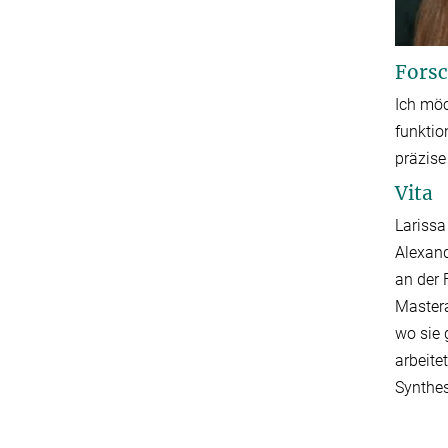
Forsc
Ich möc
funktio
präzise
Vita
Larissa
Alexand
an der 
Mastera
wo sie 
arbeite
Synthes