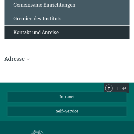
Gemeinsame Einrichtungen
Gremien des Instituts
Kontakt und Anreise
Adresse
Max-Planck-Institut für Polymerforschung
Ackermannweg 10
TOP
55128 Mainz
Intranet
Tel.: +49 6131 379-0
Fax: +49 6131 379-100
Self-Service
Mail: info@mpip-mainz.mpg.de