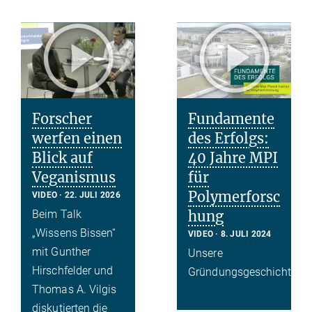
Forscher
Fundamente
werfen einen
des Erfolgs:
Blick auf
40 Jahre MPI
Veganismus
für
Polymerforsc
VIDEO
22. JULI 2026
Beim Talk
hung
„Wissens Bissen“
VIDEO
8. JULI 2024
mit Gunther
Unsere
Hirschfelder und
Gründungsgeschichte
Thomas A. Vilgis
diskutierten die