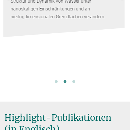
r
Oskar Sachnik, ehemaliger Doktorand
Planck-Institut für Polymerforschung (
ändern.
Arbeitskreis von Prof. Paul Blom, hat a
die Otto-Hahn-Medaille der Max-Planck
Gesellschaft erhalten. Die Auszeichnu
Rahmen der Jahresversammlung der M
Gesellschaft verliehen.
Highlight-Publikationen
(in Englisch)