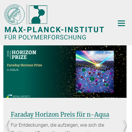
Hauptinhalt
n-Aqua
Otto-Hahn-Medaille für Os
Sachnik
ch die