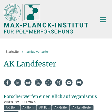
Hauptinhalt
Startseite
schlagwortseiten
AK Landfester
Forscher werfen einen Blick auf Veganismus
VIDEO
22. JULI 2026
AK Blom
AK Bonn
AK Butt
AK Gräter
AK Landfester