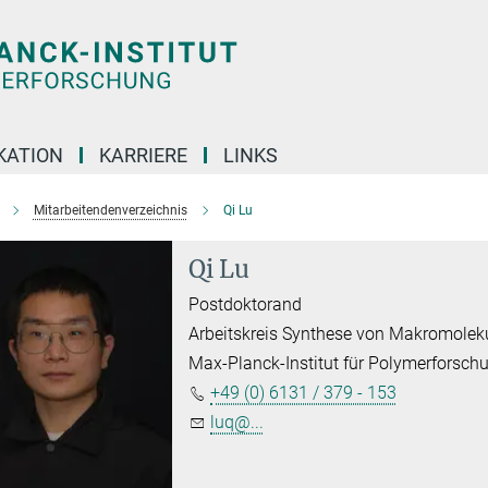
KATION
KARRIERE
LINKS
Mitarbeitendenverzeichnis
Qi Lu
Qi Lu
Postdoktorand
Arbeitskreis Synthese von Makromolek
Max-Planck-Institut für Polymerforsch
+49 (0) 6131 / 379 - 153
luq@...