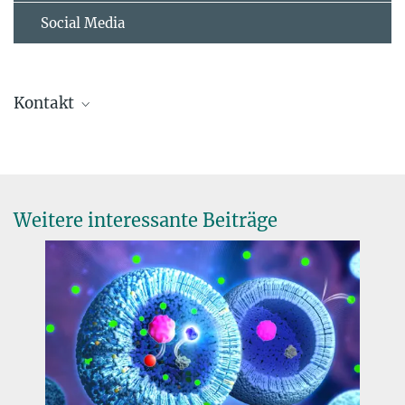
Social Media
Kontakt
Prof. Dr. Katharina Landfester
Direktorin
+49 6131 379-170
landfester@...
Weitere interessante Beiträge
Ulrike Schneider
Projektleitung "Kunststoff Bildungspfad"
schneideru@...