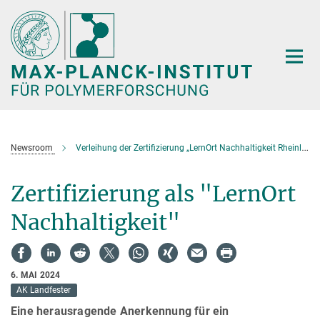
Hauptinhalt
Newsroom
Verleihung der Zertifizierung „LernOrt Nachhaltigkeit Rheinland-Pfalz“des Kunststoff Bildungspfads am Max-Planck-Institut für Polymerforschung bei der BNE-Fachtagung Rheinland-Pfalz
Zertifizierung als "LernOrt
Nachhaltigkeit"
6. MAI 2024
AK Landfester
Eine herausragende Anerkennung für ein