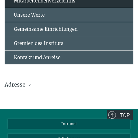
Mitarbeitendenverzeichnis
Unsere Werte
Gemeinsame Einrichtungen
Gremien des Instituts
Kontakt und Anreise
Adresse
Max-Planck-Institut für Polymerforschung
Ackermannweg 10
TOP
55128 Mainz
Intranet
Tel.: +49 6131 379-0
Fax: +49 6131 379-100