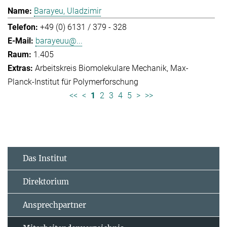
Barayeu, Uladzimir
+49 (0) 6131 / 379 - 328
barayeuu@...
1.405
Arbeitskreis Biomolekulare Mechanik
Max-
Planck-Institut für Polymerforschung
<<
<
1
2
3
4
5
>
>>
Das Institut
Direktorium
Ansprechpartner