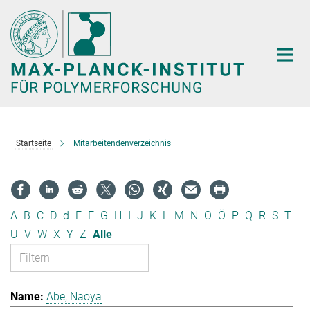
Hauptinhalt
Startseite
Mitarbeitendenverzeichnis
A
B
C
D
d
E
F
G
H
I
J
K
L
M
N
O
Ö
P
Q
R
S
T
U
V
W
X
Y
Z
Alle
Abe, Naoya