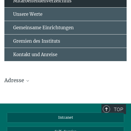
Mitarbeitendenverzeichnis
Unsere Werte
Gemeinsame Einrichtungen
Gremien des Instituts
Kontakt und Anreise
Adresse
Max-Planck-Institut für Polymerforschung
Ackermannweg 10
TOP
55128 Mainz
Intranet
Tel.: +49 6131 379-0
Fax: +49 6131 379-100