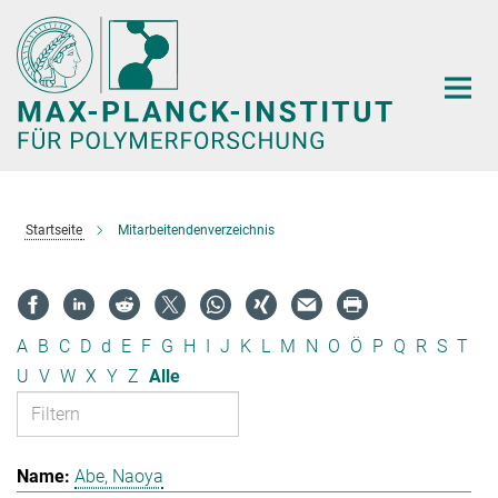
Hauptinhalt
Startseite
Mitarbeitendenverzeichnis
A
B
C
D
d
E
F
G
H
I
J
K
L
M
N
O
Ö
P
Q
R
S
T
U
V
W
X
Y
Z
Alle
Abe, Naoya