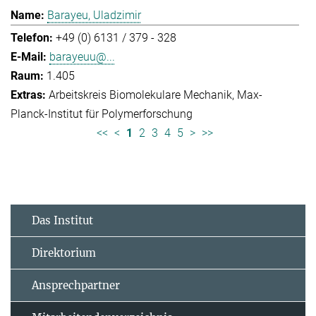
Barayeu, Uladzimir
+49 (0) 6131 / 379 - 328
barayeuu@...
1.405
Arbeitskreis Biomolekulare Mechanik
Max-
Planck-Institut für Polymerforschung
<<
<
1
2
3
4
5
>
>>
Das Institut
Direktorium
Ansprechpartner