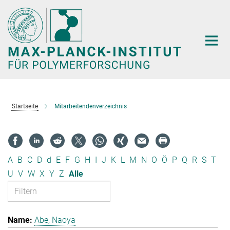
Hauptinhalt
Startseite
Mitarbeitendenverzeichnis
A
B
C
D
d
E
F
G
H
I
J
K
L
M
N
O
Ö
P
Q
R
S
T
U
V
W
X
Y
Z
Alle
Abe, Naoya