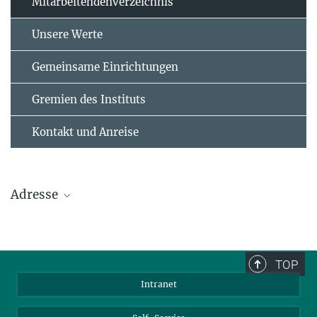
Mitarbeitendenverzeichnis
Unsere Werte
Gemeinsame Einrichtungen
Gremien des Instituts
Kontakt und Anreise
Adresse
Max-Planck-Institut für Polymerforschung
Ackermannweg 10
TOP
55128 Mainz
Intranet
Tel.: +49 6131 379-0
Fax: +49 6131 379-100