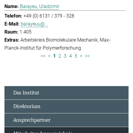
Barayeu, Uladzimir
+49 (0) 6131 / 379 - 328
barayeuu@...
1.405
Arbeitskreis Biomolekulare Mechanik
Max-
Planck-Institut für Polymerforschung
<<
<
1
2
3
4
5
>
>>
Das Institut
Direktorium
Ansprechpartner