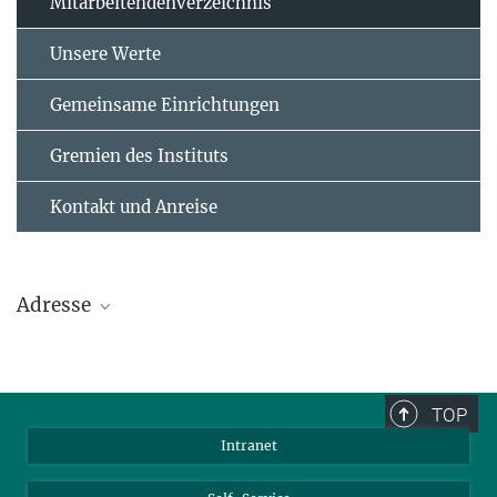
Mitarbeitendenverzeichnis
Unsere Werte
Gemeinsame Einrichtungen
Gremien des Instituts
Kontakt und Anreise
Adresse
Max-Planck-Institut für Polymerforschung
Ackermannweg 10
TOP
55128 Mainz
Intranet
Tel.: +49 6131 379-0
Fax: +49 6131 379-100