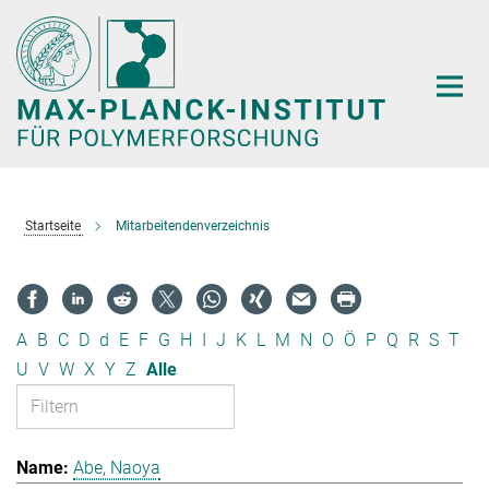
Hauptinhalt
Startseite
Mitarbeitendenverzeichnis
A
B
C
D
d
E
F
G
H
I
J
K
L
M
N
O
Ö
P
Q
R
S
T
U
V
W
X
Y
Z
Alle
Abe, Naoya