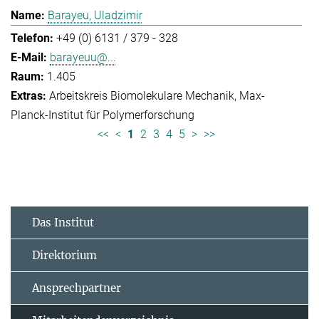
Barayeu, Uladzimir
+49 (0) 6131 / 379 - 328
barayeuu@...
1.405
Arbeitskreis Biomolekulare Mechanik
Max-
Planck-Institut für Polymerforschung
<<
<
1
2
3
4
5
>
>>
Das Institut
Direktorium
Ansprechpartner