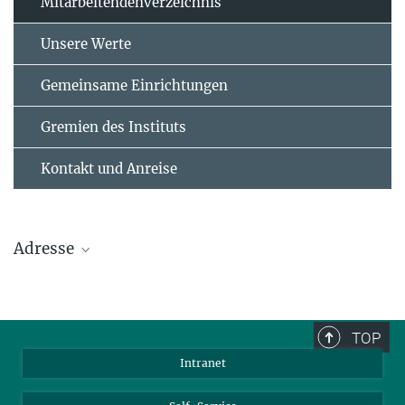
Mitarbeitendenverzeichnis
Unsere Werte
Gemeinsame Einrichtungen
Gremien des Instituts
Kontakt und Anreise
Adresse
Max-Planck-Institut für Polymerforschung
Ackermannweg 10
TOP
55128 Mainz
Intranet
Tel.: +49 6131 379-0
Fax: +49 6131 379-100