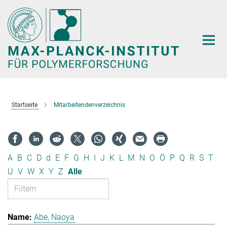
Hauptinhalt
Startseite
Mitarbeitendenverzeichnis
A
B
C
D
d
E
F
G
H
I
J
K
L
M
N
O
Ö
P
Q
R
S
T
U
V
W
X
Y
Z
Alle
Abe, Naoya