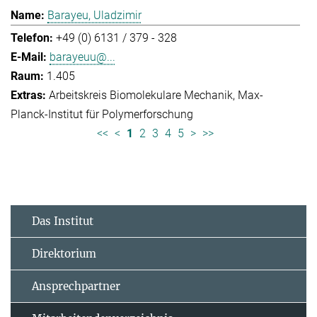
Barayeu, Uladzimir
+49 (0) 6131 / 379 - 328
barayeuu@...
1.405
Arbeitskreis Biomolekulare Mechanik
Max-
Planck-Institut für Polymerforschung
<<
<
1
2
3
4
5
>
>>
Das Institut
Direktorium
Ansprechpartner