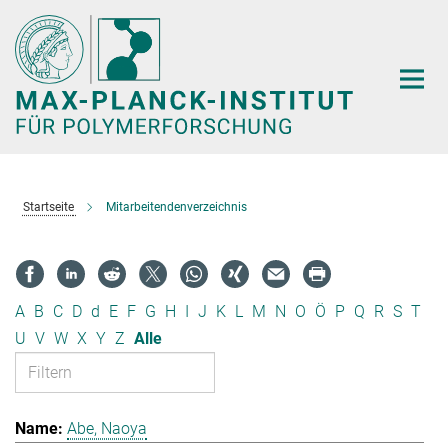
Hauptinhalt
Startseite
Mitarbeitendenverzeichnis
A
B
C
D
d
E
F
G
H
I
J
K
L
M
N
O
Ö
P
Q
R
S
T
U
V
W
X
Y
Z
Alle
Abe, Naoya