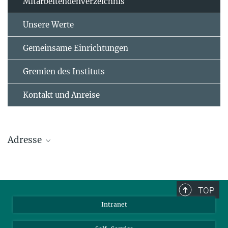
Mitarbeitendenverzeichnis
Unsere Werte
Gemeinsame Einrichtungen
Gremien des Instituts
Kontakt und Anreise
Adresse
Max-Planck-Institut für Polymerforschung
Ackermannweg 10
TOP
55128 Mainz
Intranet
Tel.: +49 6131 379-0
Fax: +49 6131 379-100