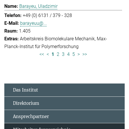
Barayeu, Uladzimir
+49 (0) 6131 / 379 - 328
barayeuu@...
1.405
Arbeitskreis Biomolekulare Mechanik
Max-
Planck-Institut für Polymerforschung
<<
<
1
2
3
4
5
>
>>
Das Institut
Direktorium
Ansprechpartner