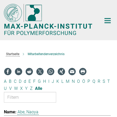
Hauptinhalt
Startseite
Mitarbeitendenverzeichnis
A
B
C
D
d
E
F
G
H
I
J
K
L
M
N
O
Ö
P
Q
R
S
T
U
V
W
X
Y
Z
Alle
Abe, Naoya