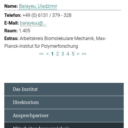
Barayeu, Uladzimir
+49 (0) 6131 / 379 - 328
barayeuu@...
1.405
Arbeitskreis Biomolekulare Mechanik
Max-
Planck-Institut für Polymerforschung
<<
<
1
2
3
4
5
>
>>
Das Institut
Direktorium
Ansprechpartner