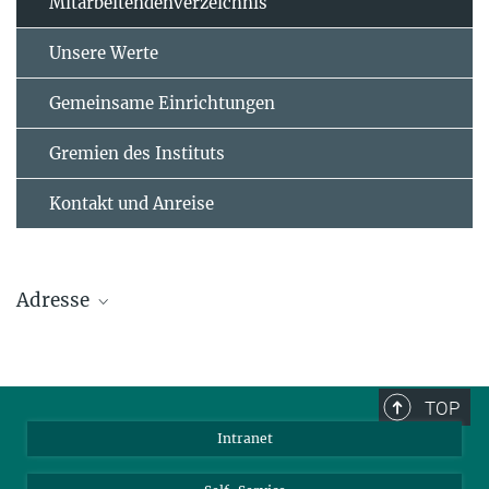
Mitarbeitendenverzeichnis
Unsere Werte
Gemeinsame Einrichtungen
Gremien des Instituts
Kontakt und Anreise
Adresse
Max-Planck-Institut für Polymerforschung
Ackermannweg 10
TOP
55128 Mainz
Intranet
Tel.: +49 6131 379-0
Fax: +49 6131 379-100