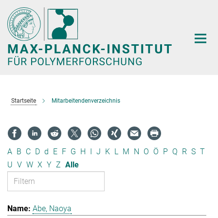
Hauptinhalt
Startseite
Mitarbeitendenverzeichnis
A
B
C
D
d
E
F
G
H
I
J
K
L
M
N
O
Ö
P
Q
R
S
T
U
V
W
X
Y
Z
Alle
Abe, Naoya