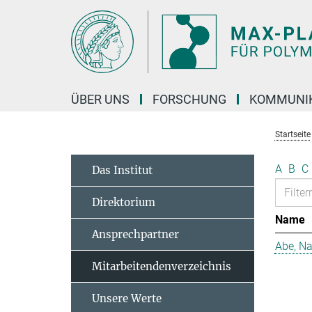
Hauptinhalt
ÜBER UNS
FORSCHUNG
KOMMUNI
Startseite
A
B
C
Das Institut
Direktorium
Name
Ansprechpartner
Abe, N
Mitarbeitendenverzeichnis
Unsere Werte