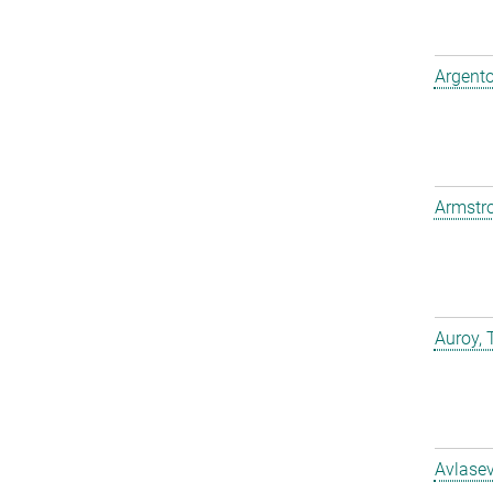
Argento
Armstro
Auroy, 
Avlasev