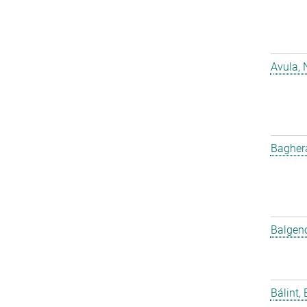
Avula, 
Bagher
Balgeno
Bálint, 