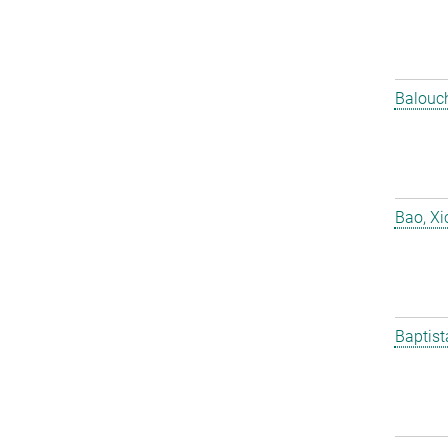
Balouch
Bao, X
Baptist