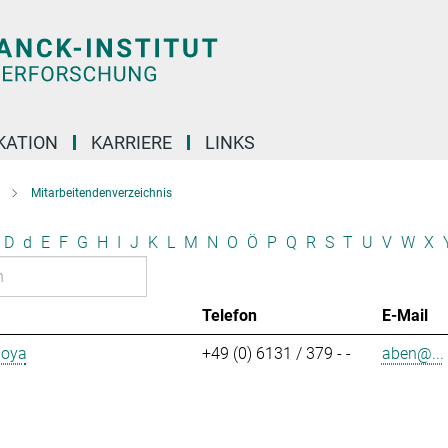
KATION
KARRIERE
LINKS
Mitarbeitendenverzeichnis
D
d
E
F
G
H
I
J
K
L
M
N
O
Ö
P
Q
R
S
T
U
V
W
X
Telefon
E-Mail
aoya
+49 (0) 6131 / 379 - -
aben@...