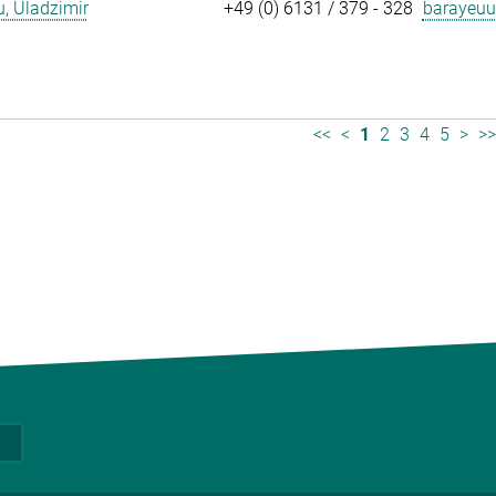
, Uladzimir
+49 (0) 6131 / 379 - 328
barayeuu
<<
<
1
2
3
4
5
>
>