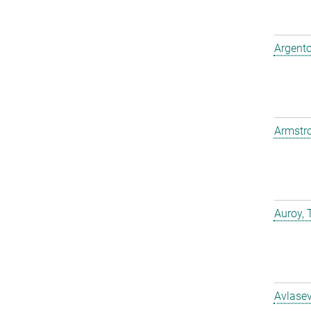
Argento
Armstro
Auroy, 
Avlasev