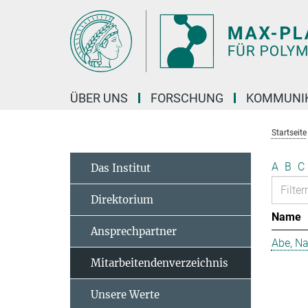
Hauptinhalt
ÜBER UNS
FORSCHUNG
KOMMUNI
Startseite
A
B
C
Das Institut
Direktorium
Name
Ansprechpartner
Abe, N
Mitarbeitendenverzeichnis
Unsere Werte