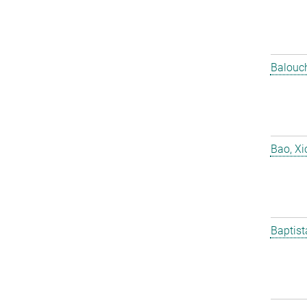
Balouch
Bao, X
Baptist