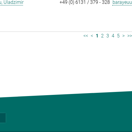
, Uladzimir
+49 (0) 6131 / 379 - 328
barayeuu
<<
<
1
2
3
4
5
>
>