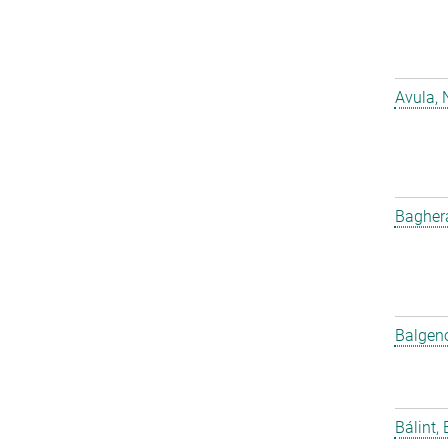
Avula, 
Bagher
Balgeno
Bálint, 