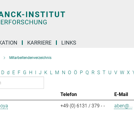
KATION
KARRIERE
LINKS
Mitarbeitendenverzeichnis
D
d
E
F
G
H
I
J
K
L
M
N
O
Ö
P
Q
R
S
T
U
V
W
X
Telefon
E-Mail
aoya
+49 (0) 6131 / 379 - -
aben@...