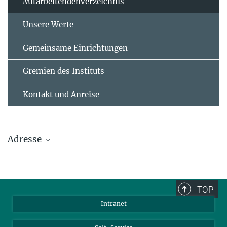
Mitarbeitendenverzeichnis
Unsere Werte
Gemeinsame Einrichtungen
Gremien des Instituts
Kontakt und Anreise
Adresse
Max-Planck-Institut für Polymerforschung
Ackermannweg 10
TOP
55128 Mainz
Intranet
Tel.: +49 6131 379-0
Fax: +49 6131 379-100