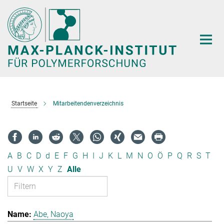
Hauptinhalt
Startseite
Mitarbeitendenverzeichnis
A
B
C
D
d
E
F
G
H
I
J
K
L
M
N
O
Ö
P
Q
R
S
T
U
V
W
X
Y
Z
Alle
Abe, Naoya