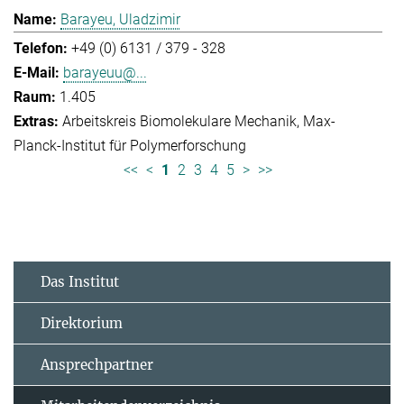
Barayeu, Uladzimir
+49 (0) 6131 / 379 - 328
barayeuu@...
1.405
Arbeitskreis Biomolekulare Mechanik
Max-
Planck-Institut für Polymerforschung
<<
<
1
2
3
4
5
>
>>
Das Institut
Direktorium
Ansprechpartner