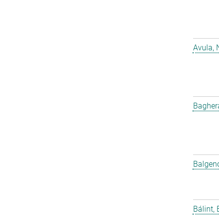
Avula, 
Bagher
Balgeno
Bálint, 