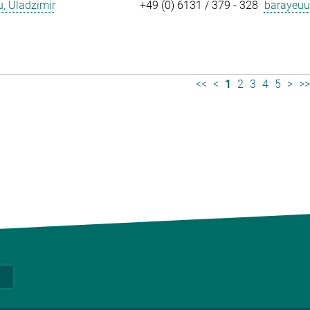
, Uladzimir
+49 (0) 6131 / 379 - 328
barayeuu
<<
<
1
2
3
4
5
>
>