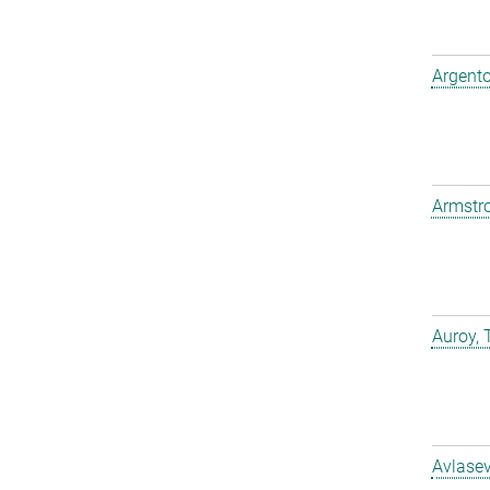
Argento
Armstro
Auroy, 
Avlasev