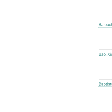
Balouch
Bao, X
Baptist