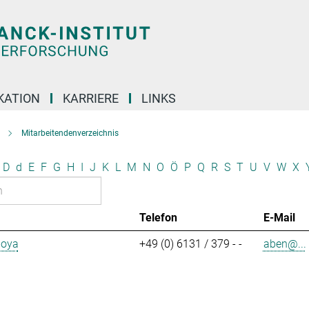
KATION
KARRIERE
LINKS
Mitarbeitendenverzeichnis
D
d
E
F
G
H
I
J
K
L
M
N
O
Ö
P
Q
R
S
T
U
V
W
X
Telefon
E-Mail
aoya
+49 (0) 6131 / 379 - -
aben@...