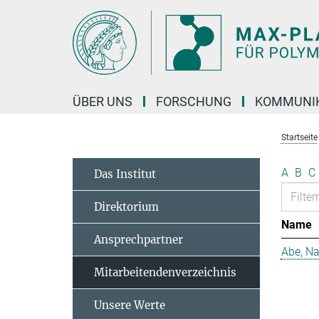
Hauptinhalt
ÜBER UNS
FORSCHUNG
KOMMUNI
Startseite
A
B
C
Das Institut
Direktorium
Name
Ansprechpartner
Abe, N
Mitarbeitendenverzeichnis
Unsere Werte