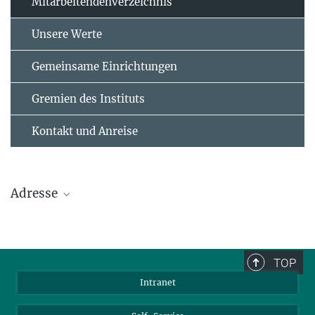
Mitarbeitendenverzeichnis
Unsere Werte
Gemeinsame Einrichtungen
Gremien des Instituts
Kontakt und Anreise
Adresse
Max-Planck-Institut für Polymerforschung
Ackermannweg 10
TOP
55128 Mainz
Intranet
Tel.: +49 6131 379-0
Fax: +49 6131 379-100