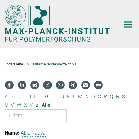
Hauptinhalt
Startseite
Mitarbeitendenverzeichnis
A
B
C
D
d
E
F
G
H
I
J
K
L
M
N
O
Ö
P
Q
R
S
T
U
V
W
X
Y
Z
Alle
Abe, Naoya