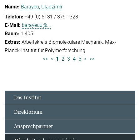
Barayeu, Uladzimir
+49 (0) 6131 / 379 - 328
barayeuu@...
1.405
Arbeitskreis Biomolekulare Mechanik
Max-
Planck-Institut für Polymerforschung
<<
<
1
2
3
4
5
>
>>
Das Institut
Direktorium
Ansprechpartner