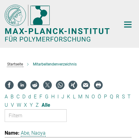
Hauptinhalt
Startseite
Mitarbeitendenverzeichnis
A
B
C
D
d
E
F
G
H
I
J
K
L
M
N
O
Ö
P
Q
R
S
T
U
V
W
X
Y
Z
Alle
Abe, Naoya