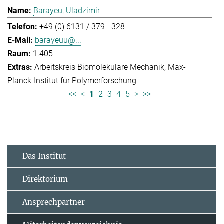
Barayeu, Uladzimir
+49 (0) 6131 / 379 - 328
barayeuu@...
1.405
Arbeitskreis Biomolekulare Mechanik
Max-
Planck-Institut für Polymerforschung
<<
<
1
2
3
4
5
>
>>
Das Institut
Direktorium
Ansprechpartner