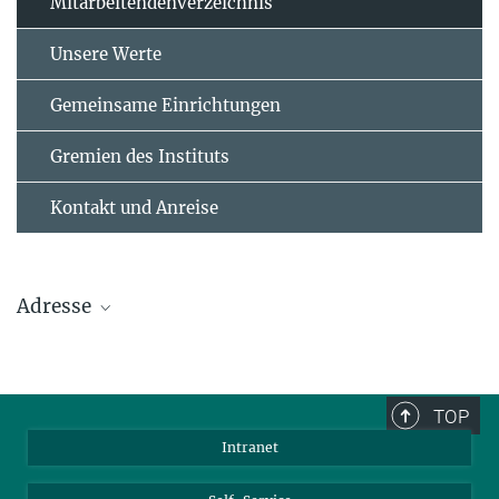
Mitarbeitendenverzeichnis
Unsere Werte
Gemeinsame Einrichtungen
Gremien des Instituts
Kontakt und Anreise
Adresse
Max-Planck-Institut für Polymerforschung
Ackermannweg 10
TOP
55128 Mainz
Intranet
Tel.: +49 6131 379-0
Fax: +49 6131 379-100