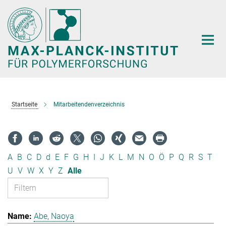
Hauptinhalt
Startseite
Mitarbeitendenverzeichnis
A
B
C
D
d
E
F
G
H
I
J
K
L
M
N
O
Ö
P
Q
R
S
T
U
V
W
X
Y
Z
Alle
Abe, Naoya