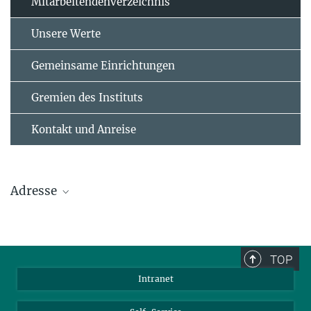
Mitarbeitendenverzeichnis
Unsere Werte
Gemeinsame Einrichtungen
Gremien des Instituts
Kontakt und Anreise
Adresse
Max-Planck-Institut für Polymerforschung
Ackermannweg 10
TOP
55128 Mainz
Intranet
Tel.: +49 6131 379-0
Fax: +49 6131 379-100