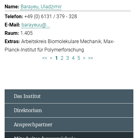
Barayeu, Uladzimir
+49 (0) 6131 / 379 - 328
barayeuu@...
1.405
Arbeitskreis Biomolekulare Mechanik
Max-
Planck-Institut für Polymerforschung
<<
<
1
2
3
4
5
>
>>
Das Institut
Direktorium
Ansprechpartner