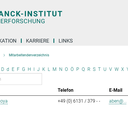
KATION
KARRIERE
LINKS
Mitarbeitendenverzeichnis
D
d
E
F
G
H
I
J
K
L
M
N
O
Ö
P
Q
R
S
T
U
V
W
X
Telefon
E-Mail
aoya
+49 (0) 6131 / 379 - -
aben@...