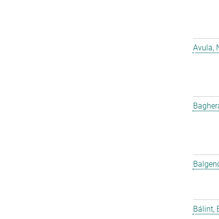
Avula, 
Bagher
Balgeno
Bálint, 