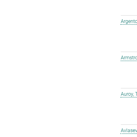
Argento
Armstro
Auroy, 
Avlasev