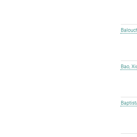
Balouch
Bao, X
Baptist