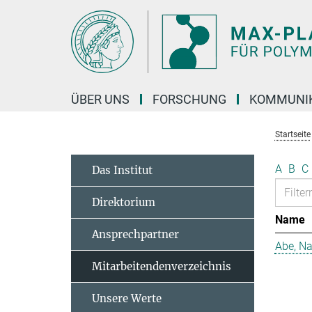
Hauptinhalt
ÜBER UNS
FORSCHUNG
KOMMUNI
Startseite
A
B
C
Das Institut
Direktorium
Name
Ansprechpartner
Abe, N
Mitarbeitendenverzeichnis
Unsere Werte