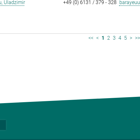
, Uladzimir
+49 (0) 6131 / 379 - 328
barayeuu
<<
<
1
2
3
4
5
>
>