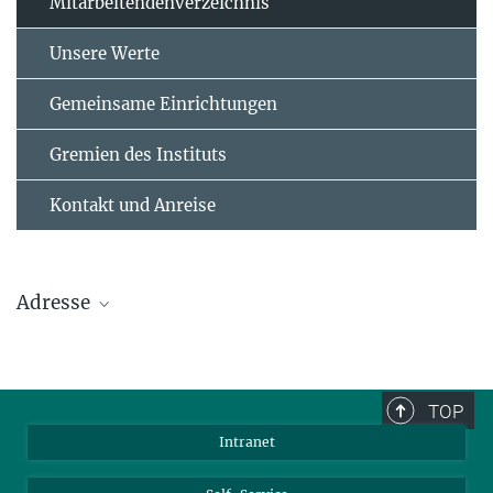
Mitarbeitendenverzeichnis
Unsere Werte
Gemeinsame Einrichtungen
Gremien des Instituts
Kontakt und Anreise
Adresse
Max-Planck-Institut für Polymerforschung
Ackermannweg 10
TOP
55128 Mainz
Intranet
Tel.: +49 6131 379-0
Fax: +49 6131 379-100