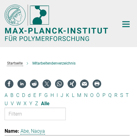
Hauptinhalt
Startseite
Mitarbeitendenverzeichnis
A
B
C
D
d
E
F
G
H
I
J
K
L
M
N
O
Ö
P
Q
R
S
T
U
V
W
X
Y
Z
Alle
Abe, Naoya