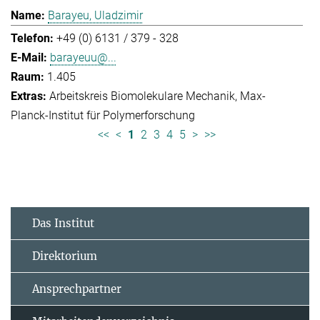
Barayeu, Uladzimir
+49 (0) 6131 / 379 - 328
barayeuu@...
1.405
Arbeitskreis Biomolekulare Mechanik
Max-
Planck-Institut für Polymerforschung
<<
<
1
2
3
4
5
>
>>
Das Institut
Direktorium
Ansprechpartner