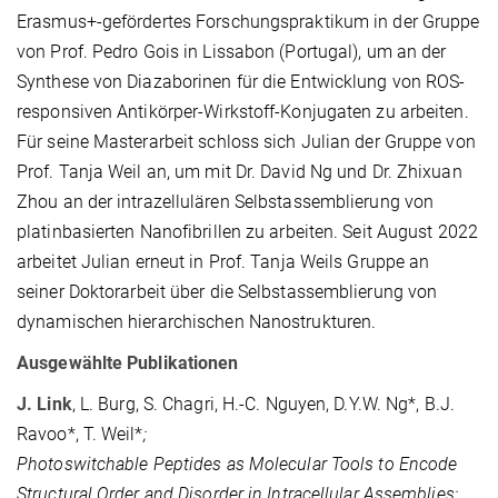
Erasmus+-gefördertes Forschungspraktikum in der Gruppe
von Prof. Pedro Gois in Lissabon (Portugal), um an der
Synthese von Diazaborinen für die Entwicklung von ROS-
responsiven Antikörper-Wirkstoff-Konjugaten zu arbeiten.
Für seine Masterarbeit
schloss sich
Julian
der
Gruppe von
Prof. Tanja Weil
an
, um mit Dr. David Ng
und Dr. Zhixuan
Zhou
an der intrazellulären Selbst
assemblierung
von
platinbasierten Nanof
ibrillen
zu arbeiten.
Seit
August 2022
arbeitet
Julian
erneut in
Prof. Tanja Weil
s Gruppe an
seine
r
Doktorarbeit über die Selbstassemblierung von
dynamischen hierarchischen Nanostrukturen.
Ausgewählte Publikationen
J. Link
, L. Burg, S. Chagri, H.-C. Nguyen, D.Y.W. Ng*, B.J.
Ravoo*, T. Weil*
;
Photoswitchable Peptides as Molecular Tools to Encode
Structural Order and Disorder in Intracellular Assemblies;