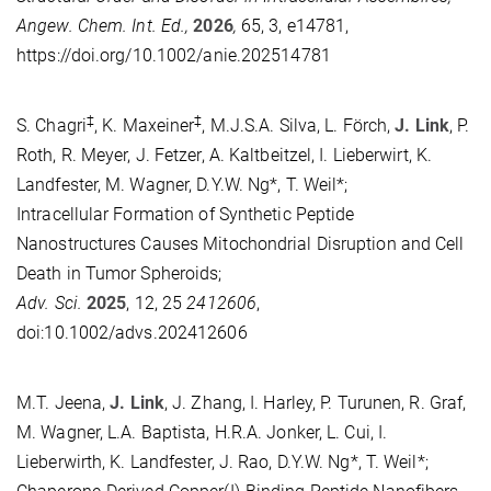
Angew.
Chem. Int. Ed.,
2026
,
65, 3, e14781,
https://doi.org/10.1002/anie.202514781
‡
‡
S. Chagri
, K. Maxeiner
, M.J.S.A. Silva, L. Förch,
J. Link
, P.
Roth, R. Meyer, J. Fetzer, A. Kaltbeitzel, I. Lieberwirt, K.
Landfester, M. Wagner, D.Y.W. Ng*, T. Weil*;
Intracellular Formation of Synthetic Peptide
Nanostructures Causes Mitochondrial Disruption and Cell
Death in Tumor Spheroids;
Adv. Sci.
2025
, 12, 25
2412606
,
doi:10.1002/advs.202412606
M.T. Jeena,
J. Link
, J. Zhang, I. Harley, P. Turunen, R. Graf,
M. Wagner, L.A. Baptista, H.R.A. Jonker, L. Cui, I.
Lieberwirth, K. Landfester, J. Rao, D.Y.W. Ng*, T. Weil*;