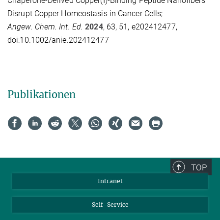
Chaperone-Derived Copper(I)-Binding Peptide Nanofibers
Disrupt Copper Homeostasis in Cancer Cells;
Angew. Chem. Int. Ed.
2024
,
63, 51, e202412477
,
doi:10.1002/anie.202412477
Publikationen
TOP
Intranet
Self-Service