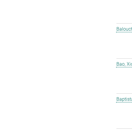
Balouch
Bao, X
Baptist