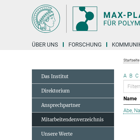
Hauptinhalt
ÜBER UNS
FORSCHUNG
KOMMUNI
Startseite
A
B
C
Das Institut
Direktorium
Name
Ansprechpartner
Abe, N
Mitarbeitendenverzeichnis
Unsere Werte