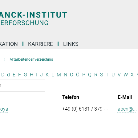
KATION
KARRIERE
LINKS
Mitarbeitendenverzeichnis
D
d
E
F
G
H
I
J
K
L
M
N
O
Ö
P
Q
R
S
T
U
V
W
X
Telefon
E-Mail
aoya
+49 (0) 6131 / 379 - -
aben@...