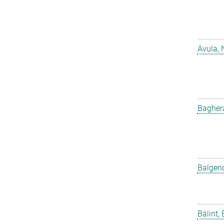
Avula, 
Bagher
Balgeno
Bálint, 