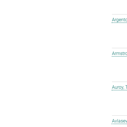
Argento
Armstro
Auroy, 
Avlasev