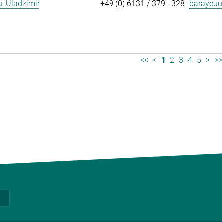
, Uladzimir
+49 (0) 6131 / 379 - 328
barayeuu
<<
<
1
2
3
4
5
>
>