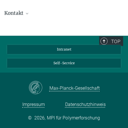
Kontakt
Dr. Stanislav Balouchev
Wissenschaftler
+49 6131 379-485
TOP
balouche@...
Intranet
Webseite von Stanislav Balouchev
Self-Service
Max-Planck-Gesellschaft
Impressum
Datenschutzhinweis
©
2026, MPI für Polymerforschung