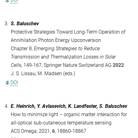
3.
S. Baluschev
Protective Strategies Toward Long-Term Operation of
Annihilation Photon Energy Upconversion
Chapter 8,
Emerging Strategies to Reduce
Transmission and Thermalization Losses in Solar
Cell
s, 149-167, Springer Nature Switzerland AG
2022
.
J. S. Lissau, M. Madsen (eds.)
DOI
4.
E. Heinrich, Y. Avlasevich, K. Landfester, S. Baluschev
How to minimize light – organic matter interaction for
all-optical sub-cutaneous temperature sensing
ACS Omega, 2021,
6
, 18860-18867