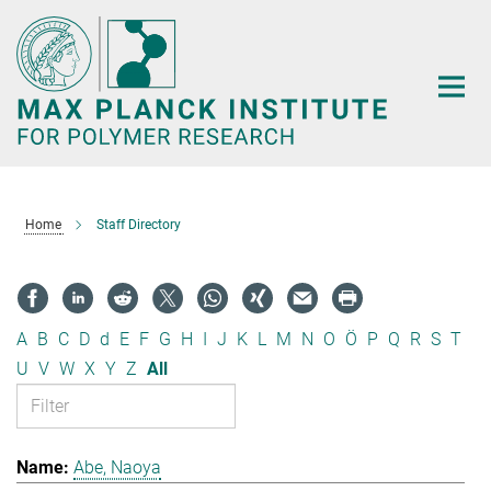
Main-
Content
Home
Staff Directory
A
B
C
D
d
E
F
G
H
I
J
K
L
M
N
O
Ö
P
Q
R
S
T
U
V
W
X
Y
Z
All
Abe, Naoya