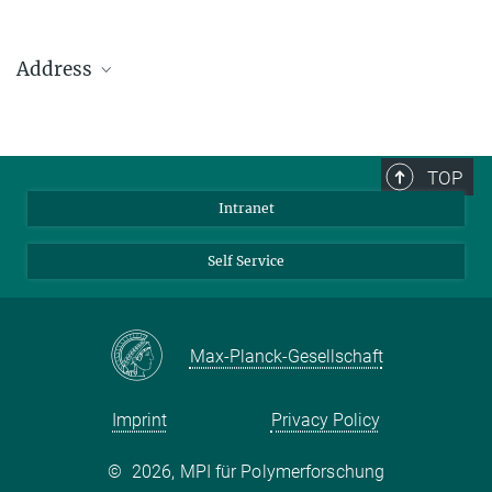
Address
Max Planck Institute for Polymer Research
Ackermannweg 10
TOP
55128 Mainz
Intranet
Phone: +49 6131 379-0
Fax: +49 6131 379-100
Self Service
Mail: info@mpip-mainz.mpg.de
Max-Planck-Gesellschaft
Imprint
Privacy Policy
©
2026, MPI für Polymerforschung