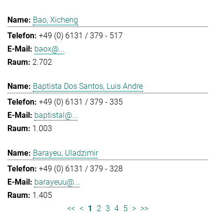
Bao, Xicheng
+49 (0) 6131 / 379 - 517
baox@...
2.702
Baptista Dos Santos, Luis Andre
+49 (0) 6131 / 379 - 335
baptistal@...
1.003
Barayeu, Uladzimir
+49 (0) 6131 / 379 - 328
barayeuu@...
1.405
<<
<
1
2
3
4
5
>
>>