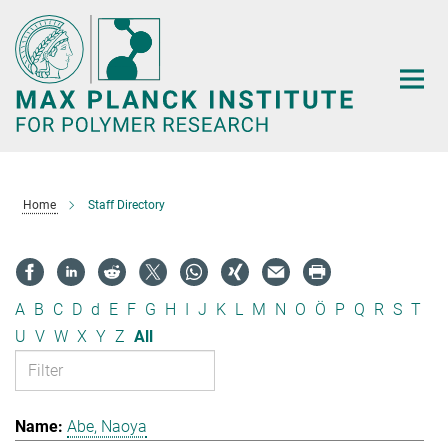
Main-
Content
Home
Staff Directory
A
B
C
D
d
E
F
G
H
I
J
K
L
M
N
O
Ö
P
Q
R
S
T
U
V
W
X
Y
Z
All
Abe, Naoya