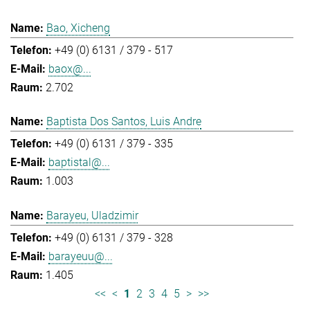
Bao, Xicheng
+49 (0) 6131 / 379 - 517
baox@...
2.702
Baptista Dos Santos, Luis Andre
+49 (0) 6131 / 379 - 335
baptistal@...
1.003
Barayeu, Uladzimir
+49 (0) 6131 / 379 - 328
barayeuu@...
1.405
<<
<
1
2
3
4
5
>
>>