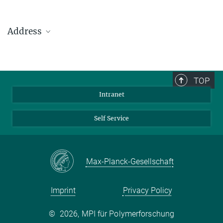
Address
Max Planck Institute for Polymer Research
Ackermannweg 10
TOP
55128 Mainz
Intranet
Phone: +49 6131 379-0
Fax: +49 6131 379-100
Self Service
Mail: info@mpip-mainz.mpg.de
Max-Planck-Gesellschaft
Imprint
Privacy Policy
©
2026, MPI für Polymerforschung