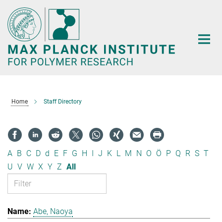
Main-
Content
Home
Staff Directory
A
B
C
D
d
E
F
G
H
I
J
K
L
M
N
O
Ö
P
Q
R
S
T
U
V
W
X
Y
Z
All
Abe, Naoya