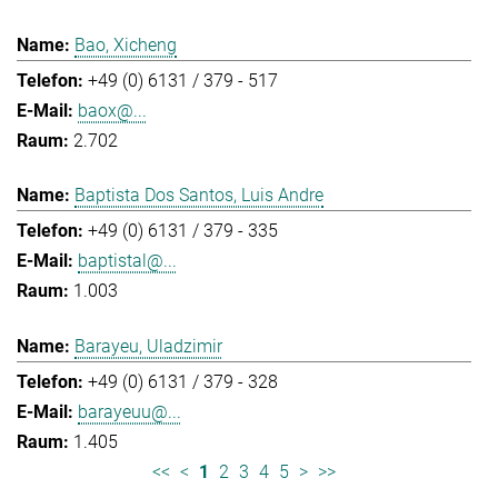
Bao, Xicheng
+49 (0) 6131 / 379 - 517
baox@...
2.702
Baptista Dos Santos, Luis Andre
+49 (0) 6131 / 379 - 335
baptistal@...
1.003
Barayeu, Uladzimir
+49 (0) 6131 / 379 - 328
barayeuu@...
1.405
<<
<
1
2
3
4
5
>
>>