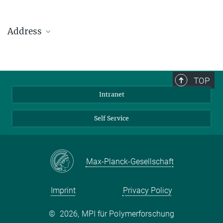
Address
Max Planck Institute for Polymer Research
Ackermannweg 10
TOP
55128 Mainz
Intranet
Phone: +49 6131 379-0
Fax: +49 6131 379-100
Self Service
Mail: info@mpip-mainz.mpg.de
Max-Planck-Gesellschaft
Imprint
Privacy Policy
©
2026, MPI für Polymerforschung