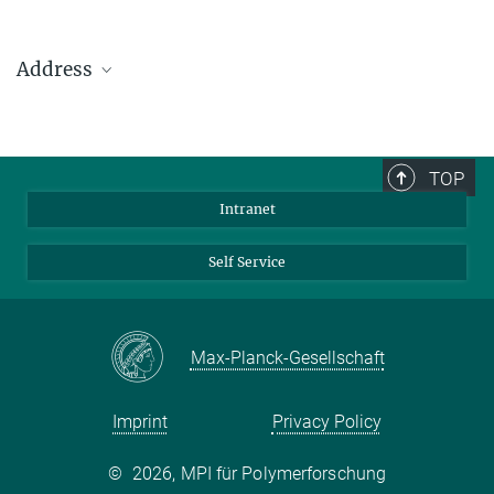
Address
Max Planck Institute for Polymer Research
Ackermannweg 10
TOP
55128 Mainz
Intranet
Phone: +49 6131 379-0
Fax: +49 6131 379-100
Self Service
Mail: info@mpip-mainz.mpg.de
Max-Planck-Gesellschaft
Imprint
Privacy Policy
©
2026, MPI für Polymerforschung