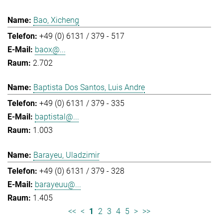
Bao, Xicheng
+49 (0) 6131 / 379 - 517
baox@...
2.702
Baptista Dos Santos, Luis Andre
+49 (0) 6131 / 379 - 335
baptistal@...
1.003
Barayeu, Uladzimir
+49 (0) 6131 / 379 - 328
barayeuu@...
1.405
<<
<
1
2
3
4
5
>
>>