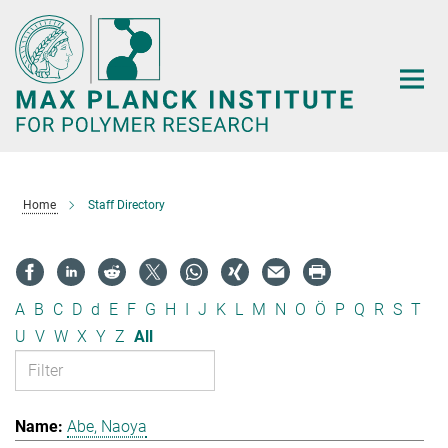
Main-
Content
Home
Staff Directory
A
B
C
D
d
E
F
G
H
I
J
K
L
M
N
O
Ö
P
Q
R
S
T
U
V
W
X
Y
Z
All
Abe, Naoya