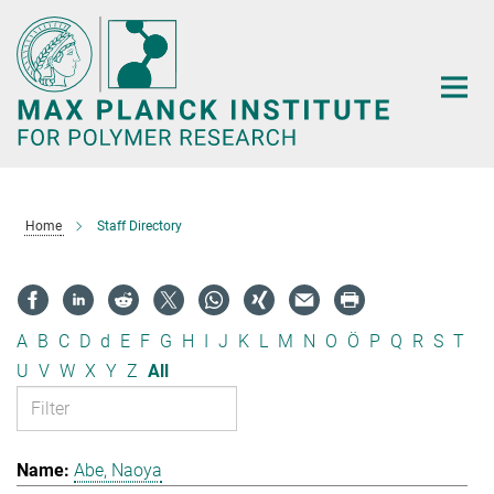
Main-
Content
Home
Staff Directory
A
B
C
D
d
E
F
G
H
I
J
K
L
M
N
O
Ö
P
Q
R
S
T
U
V
W
X
Y
Z
All
Abe, Naoya