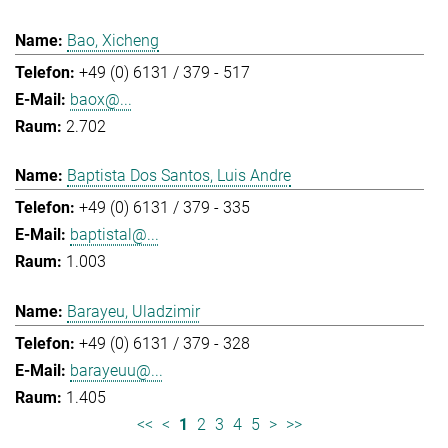
Bao, Xicheng
+49 (0) 6131 / 379 - 517
baox@...
2.702
Baptista Dos Santos, Luis Andre
+49 (0) 6131 / 379 - 335
baptistal@...
1.003
Barayeu, Uladzimir
+49 (0) 6131 / 379 - 328
barayeuu@...
1.405
<<
<
1
2
3
4
5
>
>>