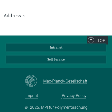
Address
Max Planck Institute for Polymer Research
Ackermannweg 10
TOP
55128 Mainz
Intranet
Phone: +49 6131 379-0
Fax: +49 6131 379-100
Self Service
Mail: info@mpip-mainz.mpg.de
Max-Planck-Gesellschaft
Imprint
Privacy Policy
©
2026, MPI für Polymerforschung