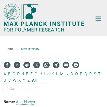
Main-
Content
Home
Staff Directory
A
B
C
D
d
E
F
G
H
I
J
K
L
M
N
O
Ö
P
Q
R
S
T
U
V
W
X
Y
Z
All
Abe, Naoya