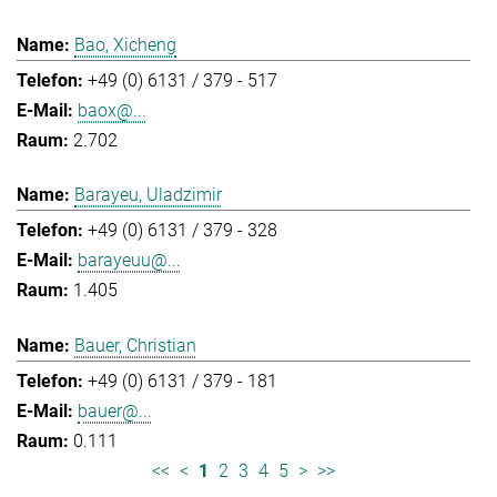
Bao, Xicheng
+49 (0) 6131 / 379 - 517
baox@...
2.702
Barayeu, Uladzimir
+49 (0) 6131 / 379 - 328
barayeuu@...
1.405
Bauer, Christian
+49 (0) 6131 / 379 - 181
bauer@...
0.111
<<
<
1
2
3
4
5
>
>>