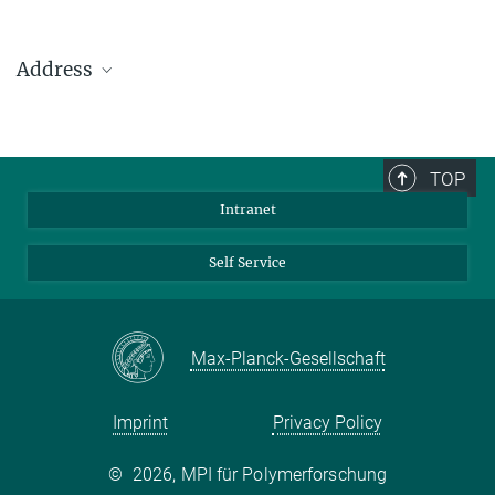
Address
Max Planck Institute for Polymer Research
Ackermannweg 10
TOP
55128 Mainz
Intranet
Phone: +49 6131 379-0
Fax: +49 6131 379-100
Self Service
Mail: info@mpip-mainz.mpg.de
Max-Planck-Gesellschaft
Imprint
Privacy Policy
©
2026, MPI für Polymerforschung