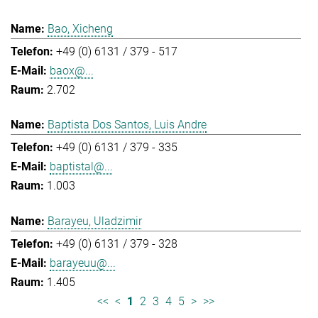
Bao, Xicheng
+49 (0) 6131 / 379 - 517
baox@...
2.702
Baptista Dos Santos, Luis Andre
+49 (0) 6131 / 379 - 335
baptistal@...
1.003
Barayeu, Uladzimir
+49 (0) 6131 / 379 - 328
barayeuu@...
1.405
<<
<
1
2
3
4
5
>
>>