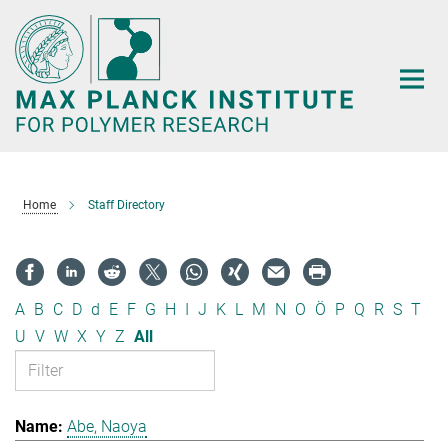
Main-
Content
Home
Staff Directory
A
B
C
D
d
E
F
G
H
I
J
K
L
M
N
O
Ö
P
Q
R
S
T
U
V
W
X
Y
Z
All
Abe, Naoya