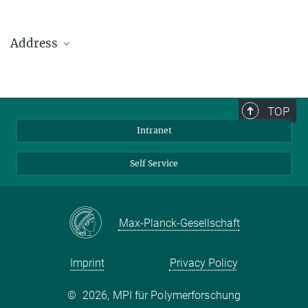
Address
Max Planck Institute for Polymer Research
Ackermannweg 10
TOP
55128 Mainz
Intranet
Phone: +49 6131 379-0
Fax: +49 6131 379-100
Self Service
Mail: info@mpip-mainz.mpg.de
Max-Planck-Gesellschaft
Imprint
Privacy Policy
©
2026, MPI für Polymerforschung