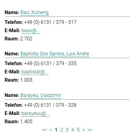
Bao, Xicheng
+49 (0) 6131 / 379 - 517
baox@...
2.702
Baptista Dos Santos, Luis Andre
+49 (0) 6131 / 379 - 335
baptistal@...
1.003
Barayeu, Uladzimir
+49 (0) 6131 / 379 - 328
barayeuu@...
1.405
<<
<
1
2
3
4
5
>
>>