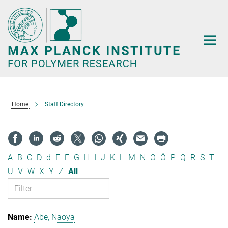
Main-
Content
Home
Staff Directory
A
B
C
D
d
E
F
G
H
I
J
K
L
M
N
O
Ö
P
Q
R
S
T
U
V
W
X
Y
Z
All
Abe, Naoya