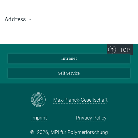
Address
Max Planck Institute for Polymer Research
Ackermannweg 10
TOP
55128 Mainz
Intranet
Phone: +49 6131 379-0
Fax: +49 6131 379-100
Self Service
Mail: info@mpip-mainz.mpg.de
Max-Planck-Gesellschaft
Imprint
Privacy Policy
©
2026, MPI für Polymerforschung