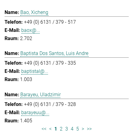
Bao, Xicheng
+49 (0) 6131 / 379 - 517
baox@...
2.702
Baptista Dos Santos, Luis Andre
+49 (0) 6131 / 379 - 335
baptistal@...
1.003
Barayeu, Uladzimir
+49 (0) 6131 / 379 - 328
barayeuu@...
1.405
<<
<
1
2
3
4
5
>
>>