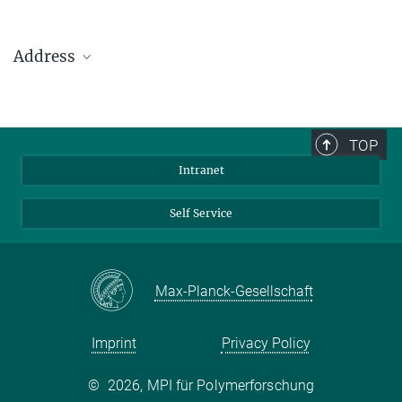
Address
Max Planck Institute for Polymer Research
Ackermannweg 10
TOP
55128 Mainz
Intranet
Phone: +49 6131 379-0
Fax: +49 6131 379-100
Self Service
Mail: info@mpip-mainz.mpg.de
Max-Planck-Gesellschaft
Imprint
Privacy Policy
©
2026, MPI für Polymerforschung