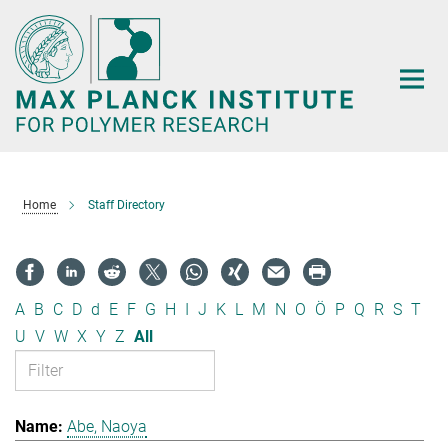
Main-
Content
Home
Staff Directory
A
B
C
D
d
E
F
G
H
I
J
K
L
M
N
O
Ö
P
Q
R
S
T
U
V
W
X
Y
Z
All
Abe, Naoya