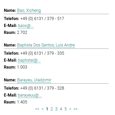
Bao, Xicheng
+49 (0) 6131 / 379 - 517
baox@...
2.702
Baptista Dos Santos, Luis Andre
+49 (0) 6131 / 379 - 335
baptistal@...
1.003
Barayeu, Uladzimir
+49 (0) 6131 / 379 - 328
barayeuu@...
1.405
<<
<
1
2
3
4
5
>
>>