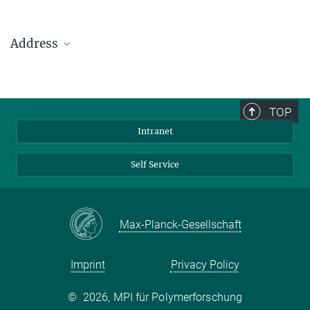
Address
Max Planck Institute for Polymer Research
Ackermannweg 10
TOP
55128 Mainz
Intranet
Phone: +49 6131 379-0
Fax: +49 6131 379-100
Self Service
Mail: info@mpip-mainz.mpg.de
Max-Planck-Gesellschaft
Imprint
Privacy Policy
©
2026, MPI für Polymerforschung