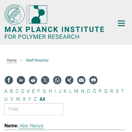
Main-
Content
Home
Staff Directory
A
B
C
D
d
E
F
G
H
I
J
K
L
M
N
O
Ö
P
Q
R
S
T
U
V
W
X
Y
Z
All
Abe, Naoya