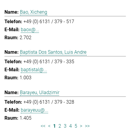
Bao, Xicheng
+49 (0) 6131 / 379 - 517
baox@...
2.702
Baptista Dos Santos, Luis Andre
+49 (0) 6131 / 379 - 335
baptistal@...
1.003
Barayeu, Uladzimir
+49 (0) 6131 / 379 - 328
barayeuu@...
1.405
<<
<
1
2
3
4
5
>
>>