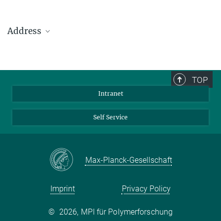
Address
Max Planck Institute for Polymer Research
Ackermannweg 10
TOP
55128 Mainz
Intranet
Phone: +49 6131 379-0
Fax: +49 6131 379-100
Self Service
Mail: info@mpip-mainz.mpg.de
Max-Planck-Gesellschaft
Imprint
Privacy Policy
©
2026, MPI für Polymerforschung