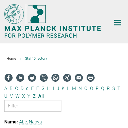
Main-
Content
Home
Staff Directory
A
B
C
D
d
E
F
G
H
I
J
K
L
M
N
O
Ö
P
Q
R
S
T
U
V
W
X
Y
Z
All
Abe, Naoya