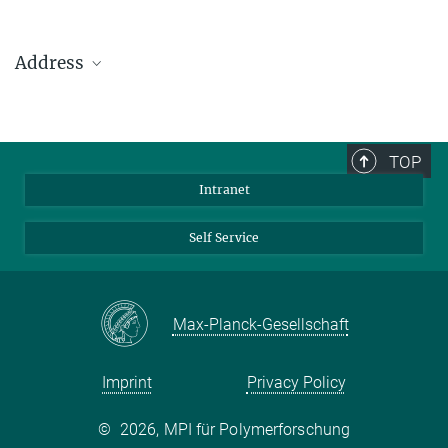
Address
Max Planck Institute for Polymer Research
Ackermannweg 10
TOP
55128 Mainz
Intranet
Phone: +49 6131 379-0
Fax: +49 6131 379-100
Self Service
Mail: info@mpip-mainz.mpg.de
Max-Planck-Gesellschaft
Imprint
Privacy Policy
©
2026, MPI für Polymerforschung