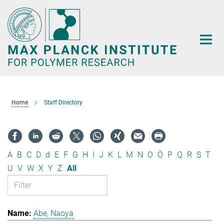
Main-
Content
Home
Staff Directory
A
B
C
D
d
E
F
G
H
I
J
K
L
M
N
O
Ö
P
Q
R
S
T
U
V
W
X
Y
Z
All
Abe, Naoya