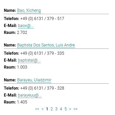
Bao, Xicheng
+49 (0) 6131 / 379 - 517
baox@...
2.702
Baptista Dos Santos, Luis Andre
+49 (0) 6131 / 379 - 335
baptistal@...
1.003
Barayeu, Uladzimir
+49 (0) 6131 / 379 - 328
barayeuu@...
1.405
<<
<
1
2
3
4
5
>
>>