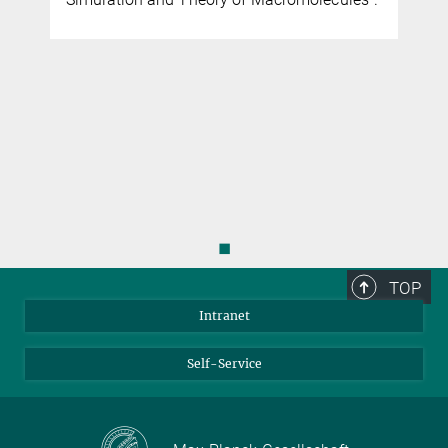
◼
TOP
Intranet
Self-Service