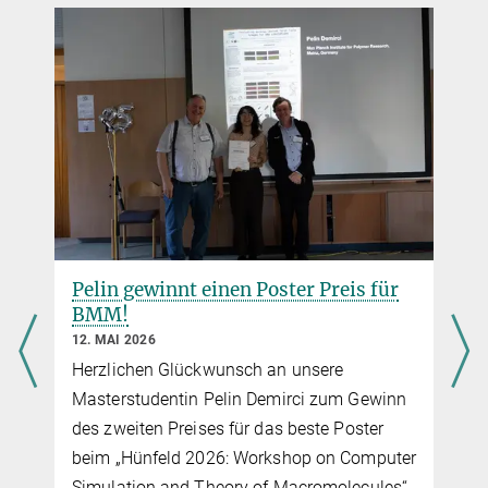
Pelin gewinnt einen Poster Preis für
Helix
BMM!
Promo
erfol
12. MAI 2026
24. APR
Herzlichen Glückwunsch an unsere
Herzl
Masterstudentin Pelin Demirci zum Gewinn
zur er
des zweiten Preises für das beste Poster
Doktor
beim „Hünfeld 2026: Workshop on Computer
Simulation and Theory of Macromolecules“.