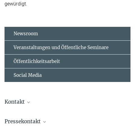
gewürdigt.
Newsroom
Veranstaltungen und Öffentliche Seminare
Öffentlichkeitsarbeit
Social Media
Kontakt
Prof. Dr. Katharina Landfester
Pressekontakt
Direktorin
+49 6131 379-170
Dr. Christian Schneider