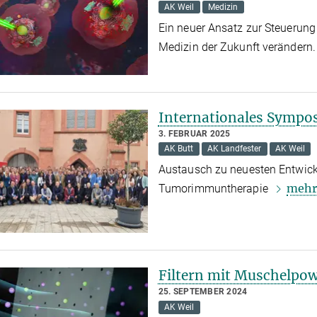
AK Weil
Medizin
Ein neuer Ansatz zur Steuerung 
Medizin der Zukunft verändern
Internationales Sympo
3. FEBRUAR 2025
AK Butt
AK Landfester
AK Weil
Austausch zu neuesten Entwick
meh
Tumorimmuntherapie
Filtern mit Muschelpo
25. SEPTEMBER 2024
AK Weil