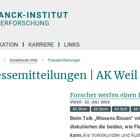
KATION
KARRIERE
LINKS
Arbeitskreis Weil
Pressemitteilungen
ssemitteilungen | AK Weil
Forscher werfen einen 
VIDEO
22. JULI 2026
AK Blom
AK Bonn
AK Butt
AK 
Beim Talk „Wissens Bissen“ mi
diskutierten die beiden, wie F
kann.
Als Volkskundler und Kul