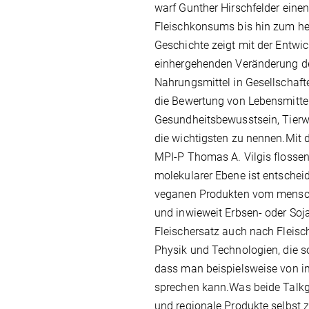
warf Gunther Hirschfelder einen
Fleischkonsums bis hin zum heu
Geschichte zeigt mit der Entw
einhergehenden Veränderung der 
Nahrungsmittel in Gesellschafte
die Bewertung von Lebensmitte
Gesundheitsbewusstsein, Tierw
die wichtigsten zu nennen.Mit
MPI-P Thomas A. Vilgis flossen 
molekularer Ebene ist entscheid
veganen Produkten vom mensch
und inwieweit Erbsen- oder Soj
Fleischersatz auch nach Fleisc
Physik und Technologien, die so
dass man beispielsweise von in-
sprechen kann.Was beide Talkg
und regionale Produkte selbst z