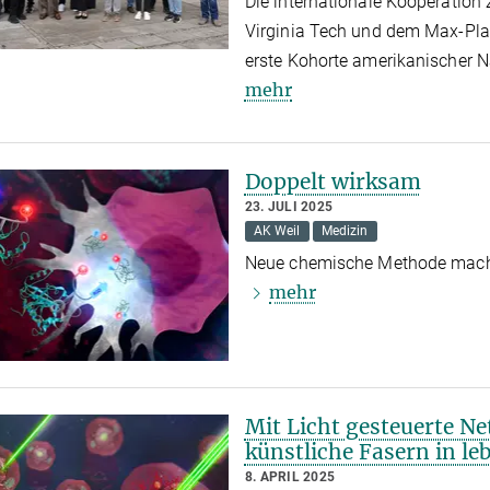
Die internationale Kooperation
Virginia Tech und dem Max-Plan
erste Kohorte amerikanischer
mehr
Doppelt wirksam
23. JULI 2025
AK Weil
Medizin
Neue chemische Methode macht 
mehr
Mit Licht gesteuerte Ne
künstliche Fasern in l
8. APRIL 2025